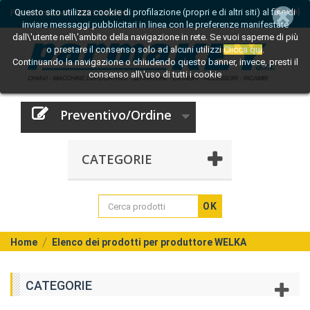
Questo sito utilizza cookie di profilazione (propri e di altri siti) al fine di
[Entra]
Per informazioni:
0521 242809
inviare messaggi pubblicitari in linea con le preferenze manifestate
dall\'utente nell\'ambito della navigazione in rete. Se vuoi saperne di più
o prestare il consenso solo ad alcuni utilizzi
Clicca qui
.
Continuando la navigazione o chiudendo questo banner, invece, presti il
consenso all\'uso di tutti i cookie
Preventivo/Ordine
CATEGORIE
OK
Home
Elenco dei prodotti per produttore WELKA
CATEGORIE