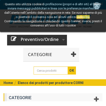
Questo sito utilizza cookie di profilazione (propri e di altri siti) al fine di
[Entra]
Per informazioni:
0521 242809
inviare messaggi pubblicitari in linea con le preferenze manifestate
dall\'utente nell\'ambito della navigazione in rete. Se vuoi saperne di più
o prestare il consenso solo ad alcuni utilizzi
Clicca qui
.
Continuando la navigazione o chiudendo questo banner, invece, presti il
consenso all\'uso di tutti i cookie
Preventivo/Ordine
CATEGORIE
OK
Home
Elenco dei prodotti per produttore CORNI
CATEGORIE