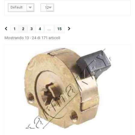
Default
12
1
2
3
4
...
15
Mostrando 13 - 24 di 171 articoli