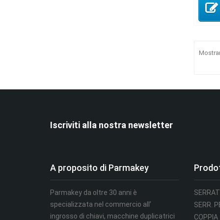
Mostran
Iscriviti alla nostra newsletter
A proposito di Parmakey
Prodot
Parmakey da oltre 30 anni è
SERRAT
specializzata nel commercio all’
SERR. 
ingrosso di chiavi, macchine duplicatrici
COPPIA