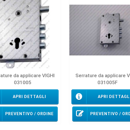
ature da applicare VIGHI
Serrature da applicare 
031005
031005F
APRI DETTAGLI
APRI DETTAGL
PREVENTIVO / ORDINE
PREVENTIVO / OR