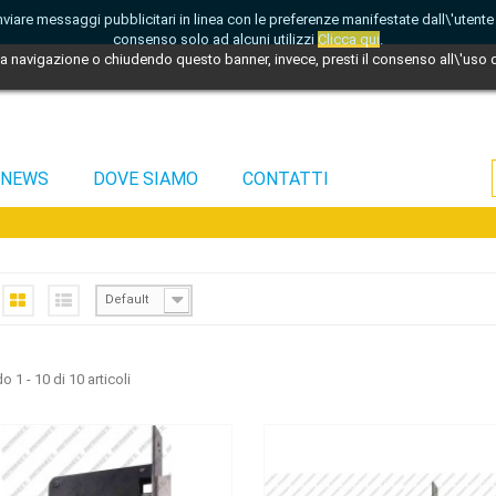
di inviare messaggi pubblicitari in linea con le preferenze manifestate dall\'utent
consenso solo ad alcuni utilizzi
Clicca qui
.
 navigazione o chiudendo questo banner, invece, presti il consenso all\'uso di
NEWS
DOVE SIAMO
CONTATTI
Default
 1 - 10 di 10 articoli