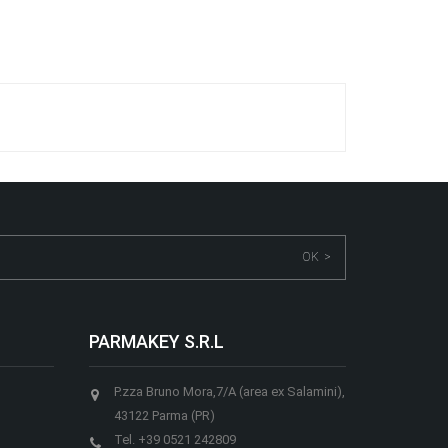
OK >
PARMAKEY S.R.L
P.zza Bruno Mora,7/A (area ex Salamini),
43122 Parma (PR)
Tel.
+39 0521 242809