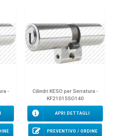
ura -
Cilindri KESO per Serratura -
KF21015SO140
I
APRI DETTAGLI
DINE
PREVENTIVO / ORDINE