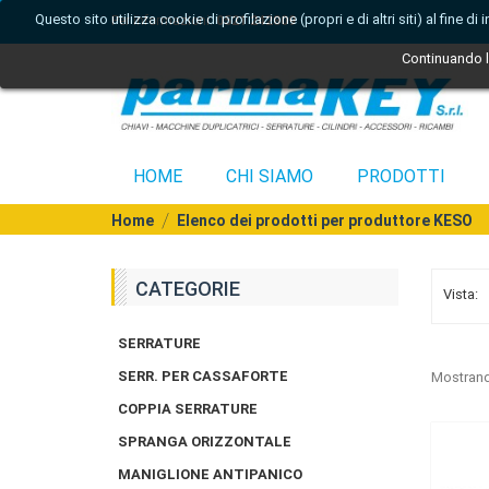
Questo sito utilizza cookie di profilazione (propri e di altri siti) al fine 
Per informazioni:
0521 242809
Continuando la
HOME
CHI SIAMO
PRODOTTI
Home
Elenco dei prodotti per produttore KESO
CATEGORIE
Vista:
SERRATURE
SERR. PER CASSAFORTE
Mostrando
COPPIA SERRATURE
SPRANGA ORIZZONTALE
MANIGLIONE ANTIPANICO