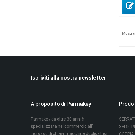
Mostran
Iscriviti alla nostra newsletter
A proposito di Parmakey
Prodot
Parmakey da oltre 30 anni è
SERRAT
specializzata nel commercio all’
SERR. 
ingrosso di chiavi, macchine duplicatrici
COPPIA