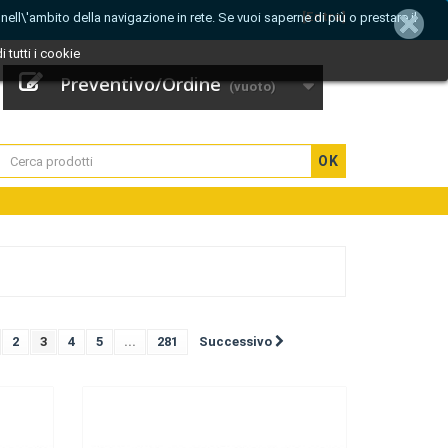
[Entra]
e nell\'ambito della navigazione in rete. Se vuoi saperne di più o prestare il
 tutti i cookie
Preventivo/Ordine
(vuoto)
OK
2
3
4
5
...
281
Successivo