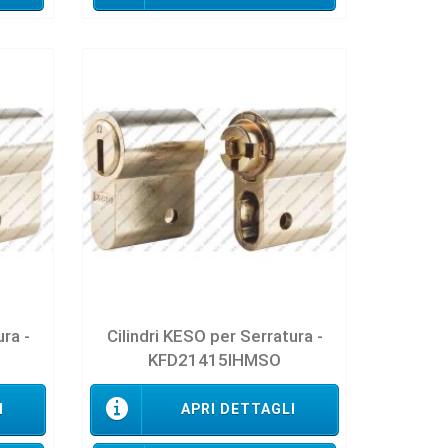
ura -
Cilindri KESO per Serratura -
KFD21415IHMSO
I
APRI DETTAGLI