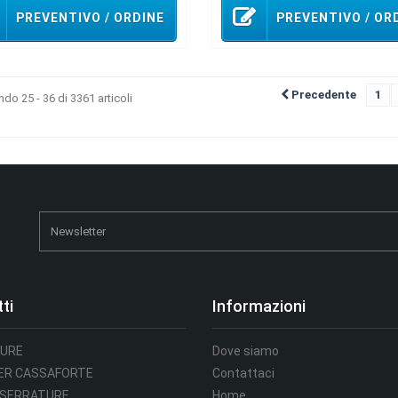
PREVENTIVO / ORDINE
PREVENTIVO / OR
Precedente
1
do 25 - 36 di 3361 articoli
ti
Informazioni
URE
Dove siamo
PER CASSAFORTE
Contattaci
 SERRATURE
Home