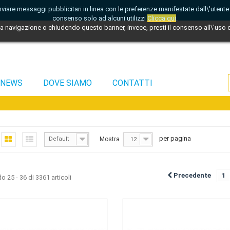
di inviare messaggi pubblicitari in linea con le preferenze manifestate dall\'utent
consenso solo ad alcuni utilizzi
Clicca qui
.
 navigazione o chiudendo questo banner, invece, presti il consenso all\'uso di
NEWS
DOVE SIAMO
CONTATTI
per pagina
Default
Mostra
12
Precedente
1
 25 - 36 di 3361 articoli