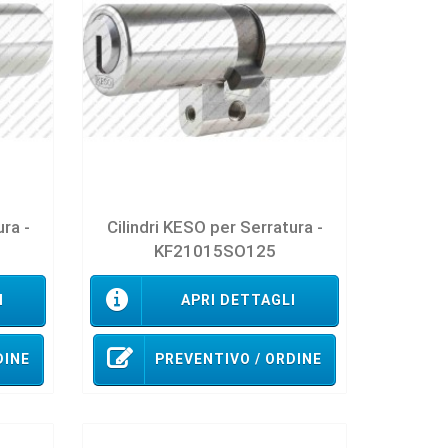
ura -
Cilindri KESO per Serratura -
KF21015SO125
I
APRI DETTAGLI
DINE
PREVENTIVO / ORDINE