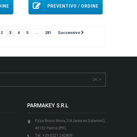
DINE
PREVENTIVO / ORDINE
2
3
4
5
...
281
Successivo
OK >
PARMAKEY S.R.L
P.zza Bruno Mora,7/A (area ex Salamini),
43122 Parma (PR)
Tel.
+39 0521 242809