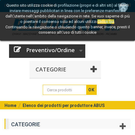
Questo sito utilizza cookie di profilazione (propri e di altri siti) al fine di
[Entra]
Per informazioni:
0521 242809
inviare messaggi pubblicitari in linea con le preferenze manifestate
dall\'utente nell\'ambito della navigazione in rete. Se vuoi saperne di più
o prestare il consenso solo ad alcuni utilizzi
Clicca qui
.
Continuando la navigazione o chiudendo questo banner, invece, presti il
consenso all\'uso di tutti i cookie
Preventivo/Ordine
CATEGORIE
OK
Home
Elenco dei prodotti per produttore ABUS
CATEGORIE