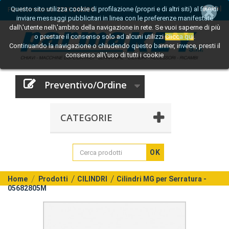
Questo sito utilizza cookie di profilazione (propri e di altri siti) al fine di
[Entra]
Per informazioni:
0521 242809
inviare messaggi pubblicitari in linea con le preferenze manifestate
dall\'utente nell\'ambito della navigazione in rete. Se vuoi saperne di più
o prestare il consenso solo ad alcuni utilizzi
Clicca qui
.
Continuando la navigazione o chiudendo questo banner, invece, presti il
consenso all\'uso di tutti i cookie
Preventivo/Ordine
CATEGORIE
OK
Home
Prodotti
CILINDRI
Cilindri MG per Serratura -
05682805M