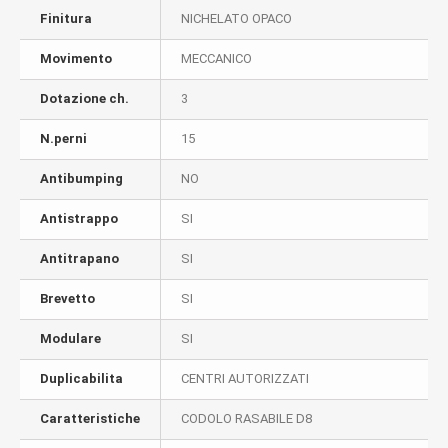
Finitura
NICHELATO OPACO
Movimento
MECCANICO
Dotazione ch.
3
N.perni
15
Antibumping
NO
Antistrappo
SI
Antitrapano
SI
Brevetto
SI
Modulare
SI
Duplicabilita
CENTRI AUTORIZZATI
Caratteristiche
CODOLO RASABILE D8