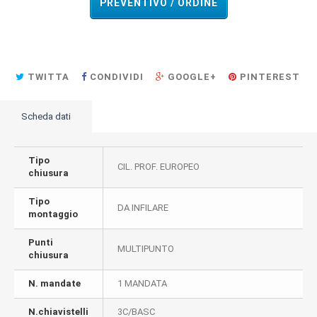
PREVENTIVO / ORDINE
TWITTA
CONDIVIDI
GOOGLE+
PINTEREST
Scheda dati
Tipo
CIL. PROF. EUROPEO
chiusura
Tipo
DA INFILARE
montaggio
Punti
MULTIPUNTO
chiusura
N. mandate
1 MANDATA
N.chiavistelli
3C/BASC