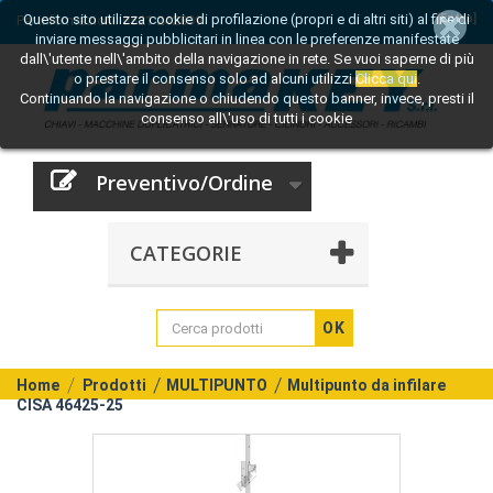
Questo sito utilizza cookie di profilazione (propri e di altri siti) al fine di
[Entra]
Per informazioni:
0521 242809
inviare messaggi pubblicitari in linea con le preferenze manifestate
dall\'utente nell\'ambito della navigazione in rete. Se vuoi saperne di più
o prestare il consenso solo ad alcuni utilizzi
Clicca qui
.
Continuando la navigazione o chiudendo questo banner, invece, presti il
consenso all\'uso di tutti i cookie
Preventivo/Ordine
CATEGORIE
OK
Home
Prodotti
MULTIPUNTO
Multipunto da infilare
CISA 46425-25