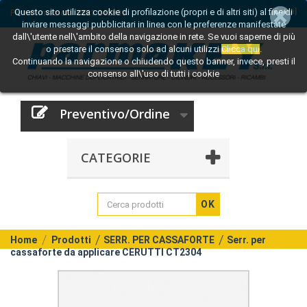
Questo sito utilizza cookie di profilazione (propri e di altri siti) al fine di
[Entra]
Per informazioni:
0521 242809
inviare messaggi pubblicitari in linea con le preferenze manifestate
dall\'utente nell\'ambito della navigazione in rete. Se vuoi saperne di più
o prestare il consenso solo ad alcuni utilizzi
Clicca qui
.
Continuando la navigazione o chiudendo questo banner, invece, presti il
consenso all\'uso di tutti i cookie
Preventivo/Ordine
CATEGORIE
OK
Home
Prodotti
SERR. PER CASSAFORTE
Serr. per
cassaforte da applicare CERUTTI CT2304