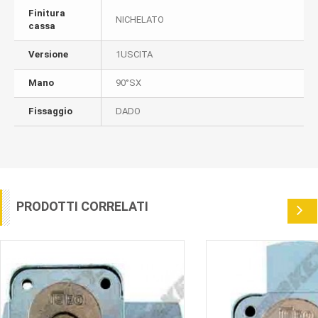
Finitura
NICHELATO
cassa
Versione
1USCITA
Mano
90°SX
Fissaggio
DADO
PRODOTTI CORRELATI