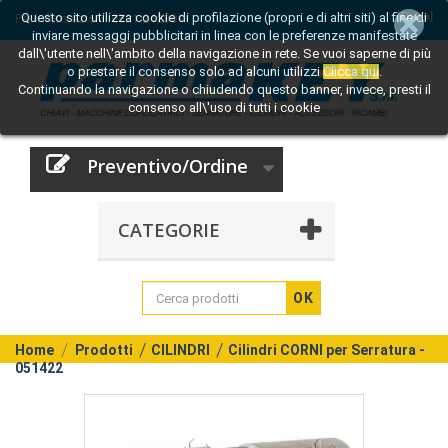
Questo sito utilizza cookie di profilazione (propri e di altri siti) al fine di
[Entra]
Per informazioni:
0521 242809
inviare messaggi pubblicitari in linea con le preferenze manifestate
dall\'utente nell\'ambito della navigazione in rete. Se vuoi saperne di più
o prestare il consenso solo ad alcuni utilizzi
Clicca qui
.
Continuando la navigazione o chiudendo questo banner, invece, presti il
consenso all\'uso di tutti i cookie
Preventivo/Ordine
CATEGORIE
OK
Home
Prodotti
CILINDRI
Cilindri CORNI per Serratura -
051422