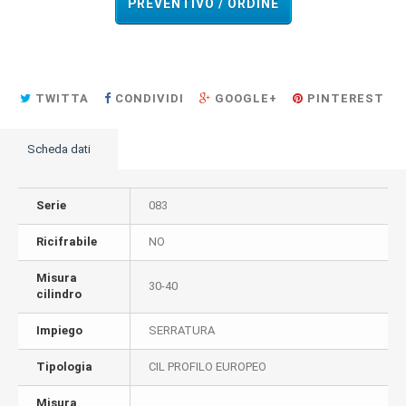
PREVENTIVO / ORDINE
TWITTA
CONDIVIDI
GOOGLE+
PINTEREST
Scheda dati
Serie
083
Ricifrabile
NO
Misura
30-40
cilindro
Impiego
SERRATURA
Tipologia
CIL PROFILO EUROPEO
Misura