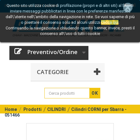
Questo sito utilizza cookie di profilazione (propri e di altri siti) al fine di
[Entra]
Per informazioni:
0521 242809
inviare messaggi pubblicitari in linea con le preferenze manifestate
dall\'utente nell\'ambito della navigazione in rete. Se vuoi saperne di più
o prestare il consenso solo ad alcuni utilizzi
Clicca qui
.
Continuando la navigazione o chiudendo questo banner, invece, presti il
consenso all\'uso di tutti i cookie
Preventivo/Ordine
CATEGORIE
OK
Home
Prodotti
CILINDRI
Cilindri CORNI per Sbarra -
051466