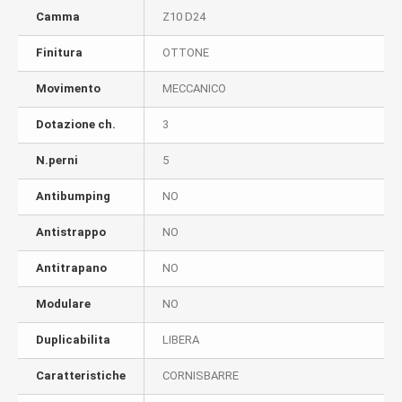
Camma
Z10 D24
Finitura
OTTONE
Movimento
MECCANICO
Dotazione ch.
3
N.perni
5
Antibumping
NO
Antistrappo
NO
Antitrapano
NO
Modulare
NO
Duplicabilita
LIBERA
Caratteristiche
CORNISBARRE