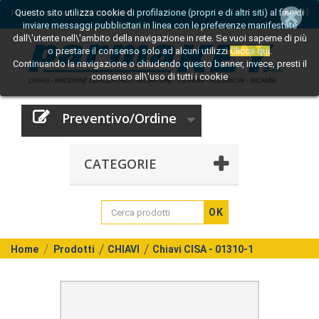
Questo sito utilizza cookie di profilazione (propri e di altri siti) al fine di
[Entra]
Per informazioni:
0521 242809
inviare messaggi pubblicitari in linea con le preferenze manifestate
dall\'utente nell\'ambito della navigazione in rete. Se vuoi saperne di più
o prestare il consenso solo ad alcuni utilizzi
Clicca qui
.
Continuando la navigazione o chiudendo questo banner, invece, presti il
consenso all\'uso di tutti i cookie
Preventivo/Ordine
CATEGORIE
OK
Home
Prodotti
CHIAVI
Chiavi CISA - 01310-1