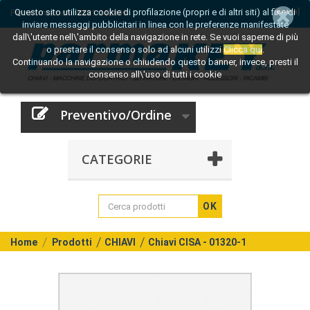
Questo sito utilizza cookie di profilazione (propri e di altri siti) al fine di
[Entra]
Per informazioni:
0521 242809
inviare messaggi pubblicitari in linea con le preferenze manifestate
dall\'utente nell\'ambito della navigazione in rete. Se vuoi saperne di più
o prestare il consenso solo ad alcuni utilizzi
Clicca qui
.
Continuando la navigazione o chiudendo questo banner, invece, presti il
consenso all\'uso di tutti i cookie
Preventivo/Ordine
CATEGORIE
OK
Home
Prodotti
CHIAVI
Chiavi CISA - 01320-1