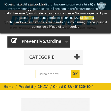
Questo sito utilizza cookie di profilazione (propri e di altri siti) al fine di
[Entra]
Per informazioni:
0521 242809
inviare messaggi pubblicitari in linea con le preferenze manifestate
dall\'utente nell\'ambito della navigazione in rete. Se vuoi saperne di più
o prestare il consenso solo ad alcuni utilizzi
Clicca qui
.
Continuando la navigazione o chiudendo questo banner, invece, presti il
consenso all\'uso di tutti i cookie
Preventivo/Ordine
CATEGORIE
OK
Home
Prodotti
CHIAVI
Chiavi CISA - 01320-10-1